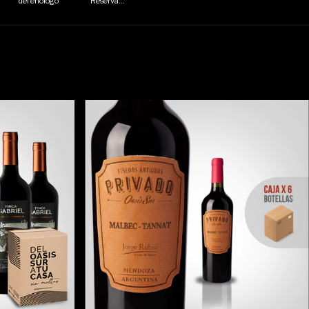
del enologo
Reserva
Bicentenario