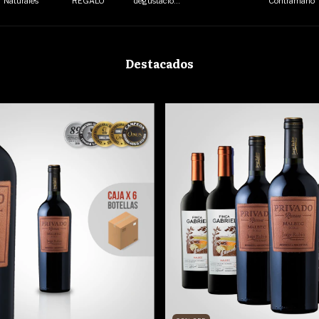
Naturales
REGALO
degustación
Contramano
vino
Destacados