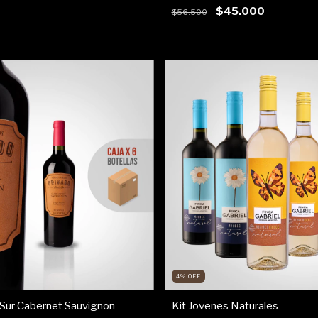
$45.000
$56.500
4
%
OFF
 Sur Cabernet Sauvignon
Kit Jovenes Naturales