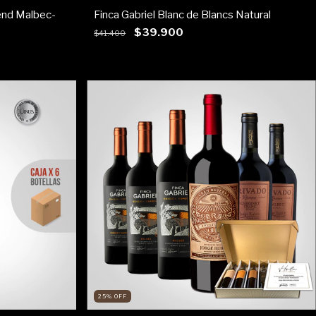
end Malbec-
Finca Gabriel Blanc de Blancs Natural
$39.900
$41.400
25
%
OFF