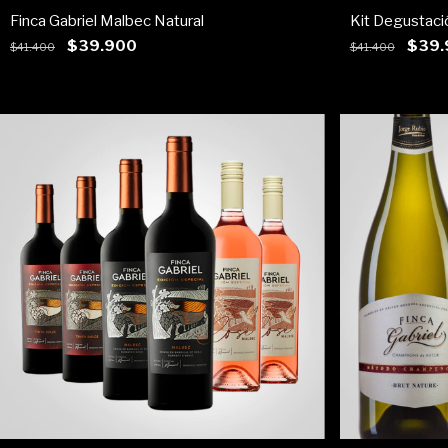
Finca Gabriel Malbec Natural
Kit Degustaci
$39.900
$39.
$41.400
$41.400