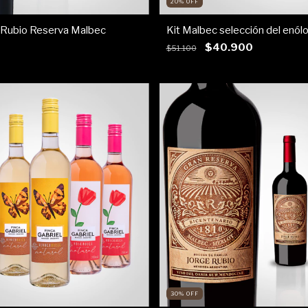
20
%
OFF
 Rubio Reserva Malbec
Kit Malbec selección del enól
$40.900
$51.100
30
%
OFF