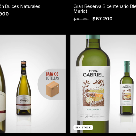
ón Dulces Naturales
Gran Reserva Bicentenario Bl
Merlot
900
$67.200
$96.000
SIN STOCK