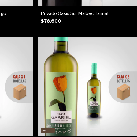
ogo
Privado Oasis Sur Malbec-Tannat
$78.600
4
%
OFF