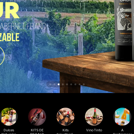
Dulces
KITS DE
Kits
Vino Tinto
A