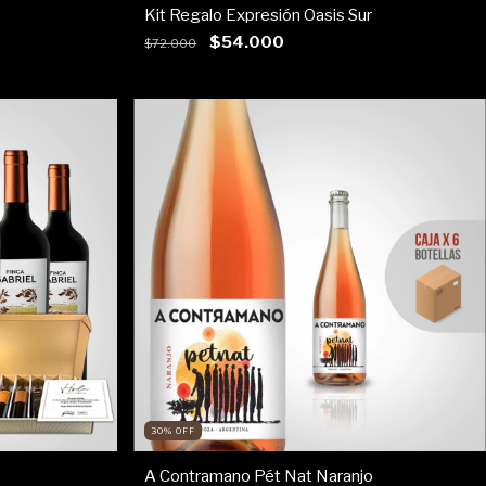
Kit Regalo Expresión Oasis Sur
$54.000
$72.000
30
%
OFF
A Contramano Pét Nat Naranjo