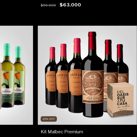
$63.000
$90.000
35
%
OFF
Kit Malbec Premium