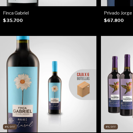
Finca Gabriel
Privado Jorge
$35.700
$67.800
4
%
OFF
4
%
OFF