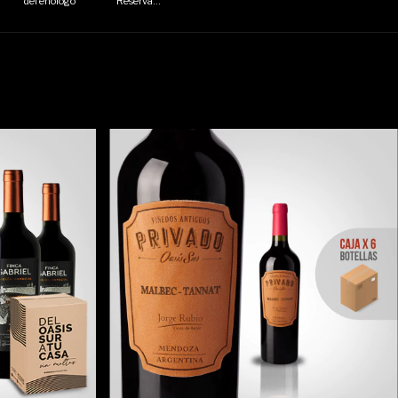
del enologo
Reserva
Bicentenario