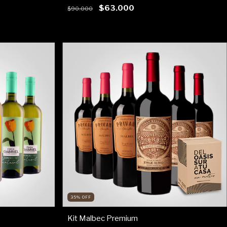
$63.000
$90.000
35
%
OFF
Kit Malbec Premium