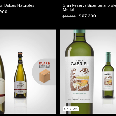
ón Dulces Naturales
Gran Reserva Bicentenario Bl
Merlot
900
$67.200
$96.000
SIN STOCK