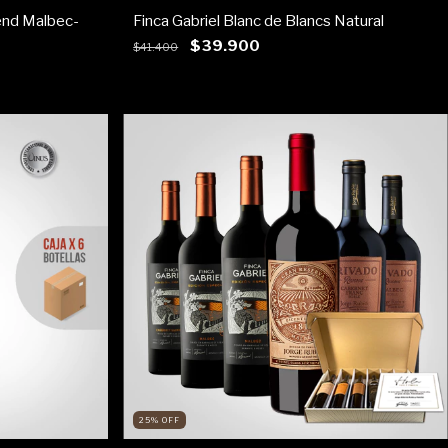
end Malbec-
Finca Gabriel Blanc de Blancs Natural
$39.900
$41.400
25
%
OFF