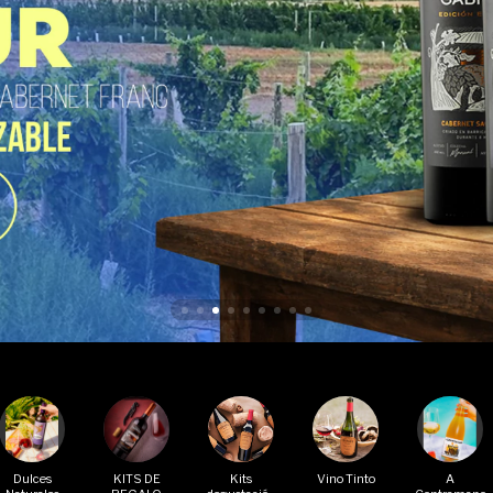
Dulces
KITS DE
Kits
Vino Tinto
A