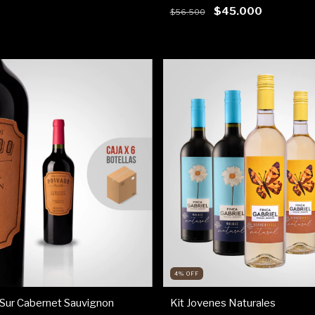
$45.000
$56.500
4
%
OFF
 Sur Cabernet Sauvignon
Kit Jovenes Naturales