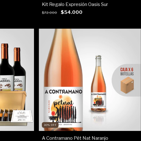
Kit Regalo Expresión Oasis Sur
$54.000
$72.000
30
%
OFF
A Contramano Pét Nat Naranjo