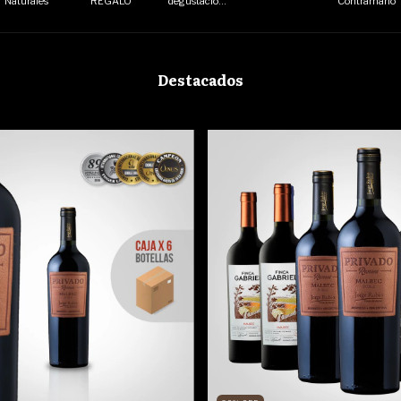
Naturales
REGALO
degustación
Contramano
vino
Destacados