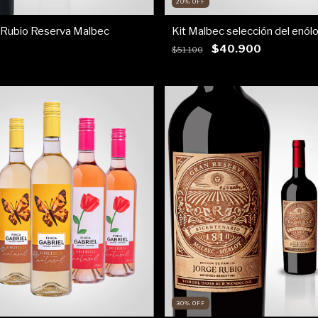
20
%
OFF
 Rubio Reserva Malbec
Kit Malbec selección del enól
$40.900
$51.100
30
%
OFF