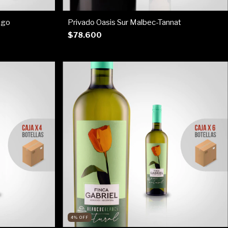
ogo
Privado Oasis Sur Malbec-Tannat
$78.600
4
%
OFF