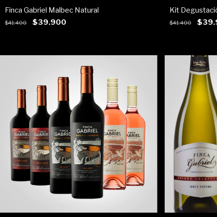
Finca Gabriel Malbec Natural
Kit Degustaci
$39.900
$39.
$41.400
$41.400