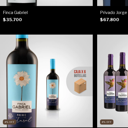
Finca Gabriel
Privado Jorge
$35.700
$67.800
4
%
OFF
4
%
OFF